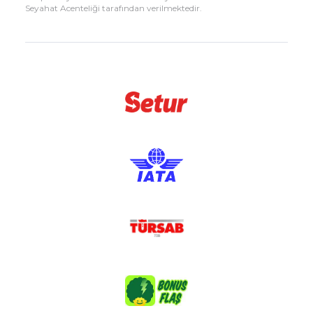
Seyahat Acenteliği tarafından verilmektedir.