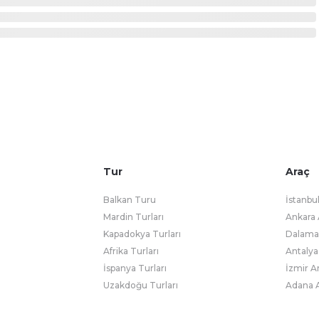
Tur
Araç
Balkan Turu
İstanbu
Mardin Turları
Ankara 
Kapadokya Turları
Dalaman
Afrika Turları
Antalya
İspanya Turları
İzmir A
Uzakdoğu Turları
Adana A