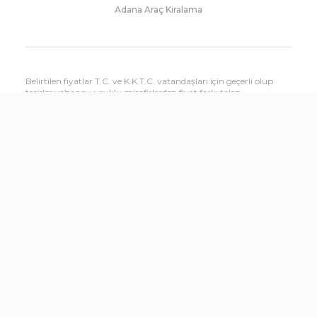
Adana Araç Kiralama
Belirtilen fiyatlar T.C. ve K.K.T.C. vatandaşları için geçerli olup
tesisler yabancı uyruklu misafirlerden fiyat farkı talep
edebilmektedir. Yabancı uyruklu misafirlere uygulanacak fiyatları
çağrı merkezimizden öğrenebilirsiniz.
Sitemizde yer alan tesis özellikleri bilgilendirme amaçlıdır, hizmet
ve kullanım saatleri dönemsel olarak oteller tarafından
değiştirilebilir.
Shopandfly.com.tr sitesinin tüm seyahat hizmetleri Setur
Seyahat Acenteliği tarafından verilmektedir.