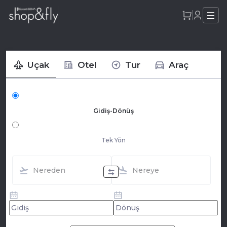
Uçak
Otel
Tur
Araç
Gidiş-Dönüş
Tek Yön
Nereden
Nereye