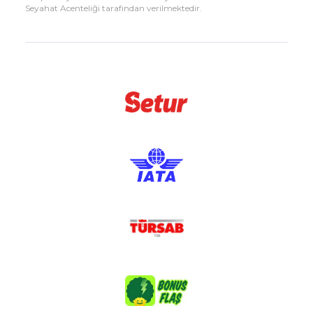
Seyahat Acenteliği tarafından verilmektedir.