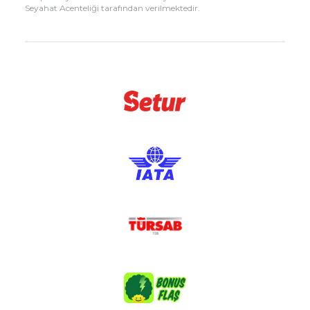
Seyahat Acenteliği tarafından verilmektedir.