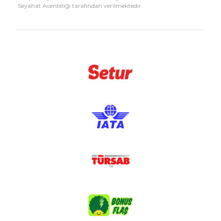
Seyahat Acenteliği tarafından verilmektedir.