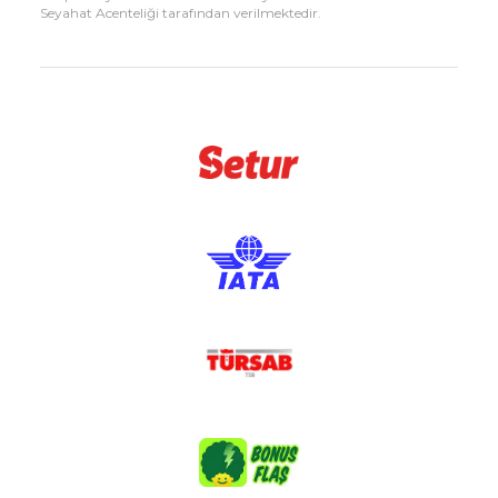
Seyahat Acenteliği tarafından verilmektedir.