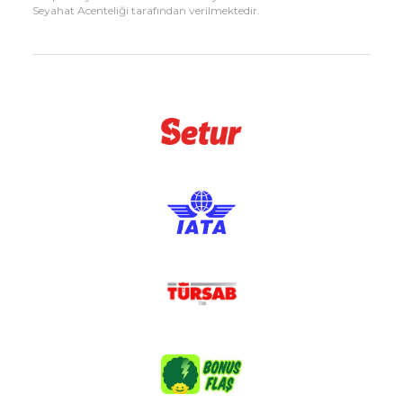
Seyahat Acenteliği tarafından verilmektedir.