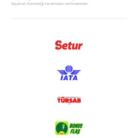
Seyahat Acenteliği tarafından verilmektedir.