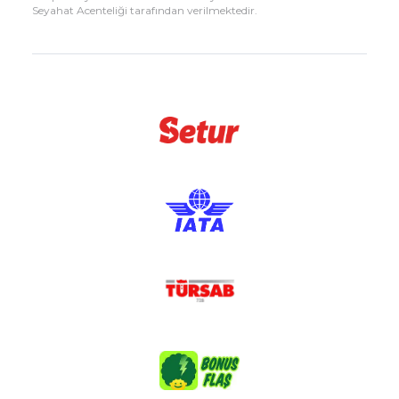
Seyahat Acenteliği tarafından verilmektedir.