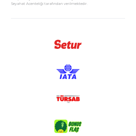
Seyahat Acenteliği tarafından verilmektedir.