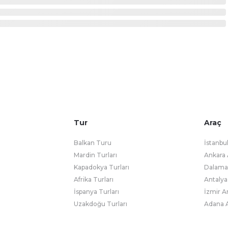
Tur
Araç
Balkan Turu
İstanbu
Mardin Turları
Ankara 
Kapadokya Turları
Dalaman
Afrika Turları
Antalya
İspanya Turları
İzmir A
Uzakdoğu Turları
Adana A