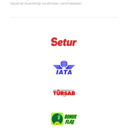
Seyahat Acenteliği tarafından verilmektedir.