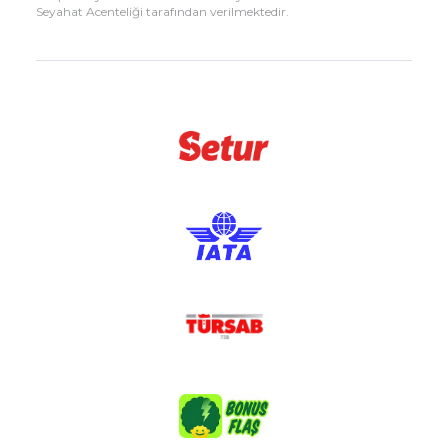
Seyahat Acenteliği tarafından verilmektedir.