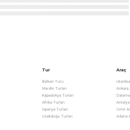
Tur
Araç
Balkan Turu
İstanbu
Mardin Turları
Ankara 
Kapadokya Turları
Dalaman
Afrika Turları
Antalya
İspanya Turları
İzmir A
Uzakdoğu Turları
Adana A