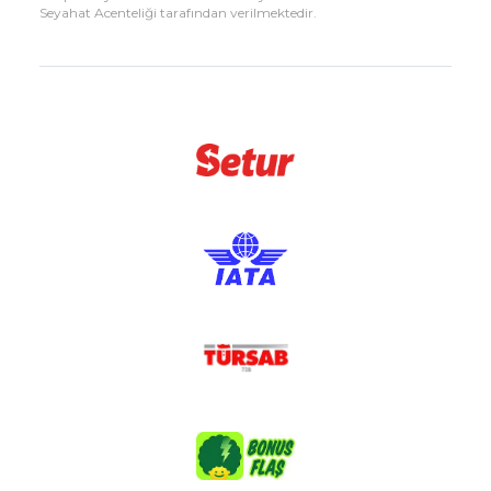
Seyahat Acenteliği tarafından verilmektedir.