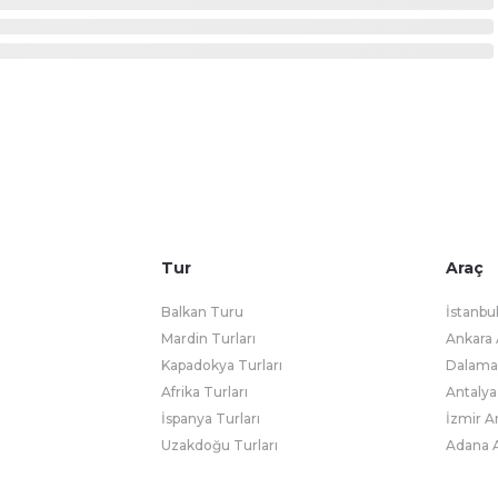
Tur
Araç
Balkan Turu
İstanbu
Mardin Turları
Ankara 
Kapadokya Turları
Dalaman
Afrika Turları
Antalya
İspanya Turları
İzmir A
Uzakdoğu Turları
Adana A