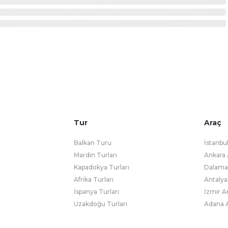
Tur
Araç
Balkan Turu
İstanbu
Mardin Turları
Ankara 
Kapadokya Turları
Dalaman
Afrika Turları
Antalya
İspanya Turları
İzmir A
Uzakdoğu Turları
Adana A