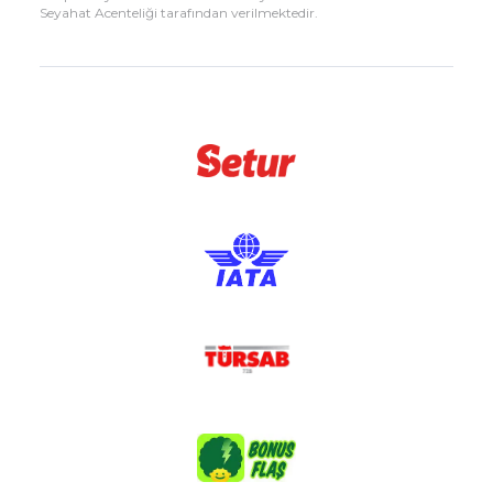
Seyahat Acenteliği tarafından verilmektedir.