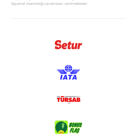
Seyahat Acenteliği tarafından verilmektedir.