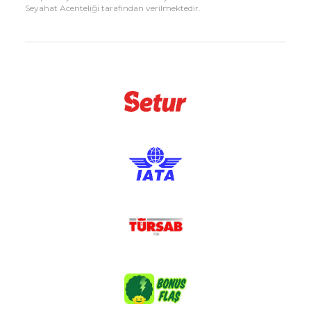
Seyahat Acenteliği tarafından verilmektedir.