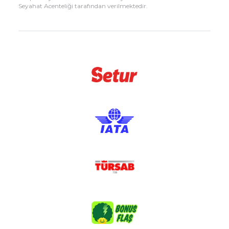
Seyahat Acenteliği tarafından verilmektedir.