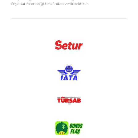
Seyahat Acenteliği tarafından verilmektedir.