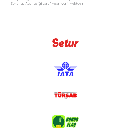
Seyahat Acenteliği tarafından verilmektedir.