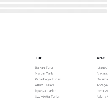
Tur
Araç
Balkan Turu
İstanbu
Mardin Turları
Ankara 
Kapadokya Turları
Dalaman
Afrika Turları
Antalya
İspanya Turları
İzmir A
Uzakdoğu Turları
Adana A