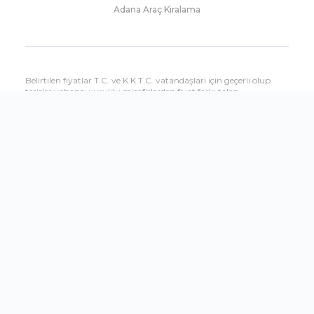
Adana Araç Kiralama
Belirtilen fiyatlar T.C. ve K.K.T.C. vatandaşları için geçerli olup
tesisler yabancı uyruklu misafirlerden fiyat farkı talep
edebilmektedir. Yabancı uyruklu misafirlere uygulanacak fiyatları
çağrı merkezimizden öğrenebilirsiniz.
Sitemizde yer alan tesis özellikleri bilgilendirme amaçlıdır, hizmet
ve kullanım saatleri dönemsel olarak oteller tarafından
değiştirilebilir.
Shopandfly.com.tr sitesinin tüm seyahat hizmetleri Setur
Seyahat Acenteliği tarafından verilmektedir.