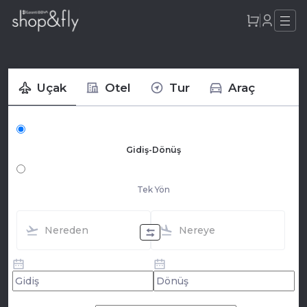
Uçak
Otel
Tur
Araç
Gidiş-Dönüş
Tek Yön
Nereden
Nereye