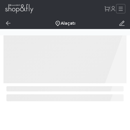
Alaçatı