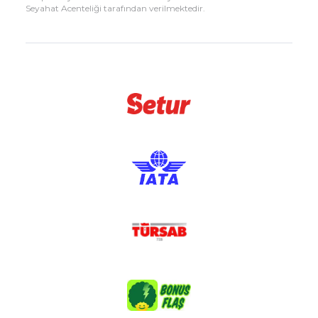
Seyahat Acenteliği tarafından verilmektedir.