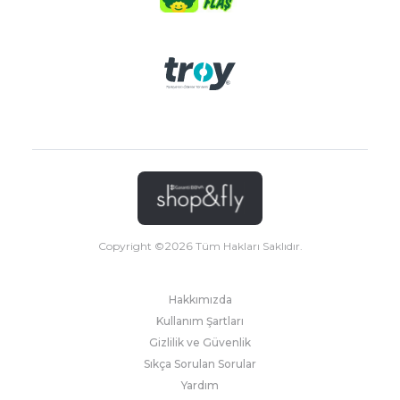
Copyright ©
2026
Tüm Hakları Saklıdır.
Hakkımızda
Kullanım Şartları
Gizlilik ve Güvenlik
Sıkça Sorulan Sorular
Yardım