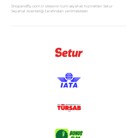
Shopandfly.com.tr sitesinin tüm seyahat hizmetleri Setur
Seyahat Acenteliği tarafından verilmektedir.