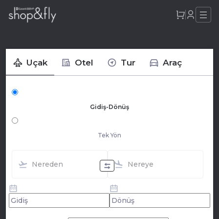
Uçak
Otel
Tur
Araç
Gidiş-Dönüş
Tek Yön
Nereden
Nereye