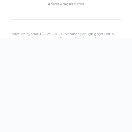
Adana Araç Kiralama
Belirtilen fiyatlar T.C. ve K.K.T.C. vatandaşları için geçerli olup
tesisler yabancı uyruklu misafirlerden fiyat farkı talep
edebilmektedir. Yabancı uyruklu misafirlere uygulanacak fiyatları
çağrı merkezimizden öğrenebilirsiniz.
Sitemizde yer alan tesis özellikleri bilgilendirme amaçlıdır, hizmet
ve kullanım saatleri dönemsel olarak oteller tarafından
değiştirilebilir.
Shopandfly.com.tr sitesinin tüm seyahat hizmetleri Setur
Seyahat Acenteliği tarafından verilmektedir.