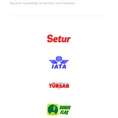
Seyahat Acenteliği tarafından verilmektedir.