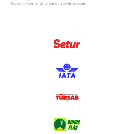
Seyahat Acenteliği tarafından verilmektedir.