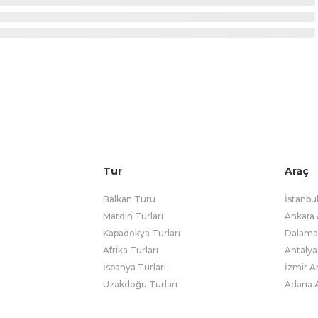
Tur
Araç
Balkan Turu
İstanbu
Mardin Turları
Ankara 
Kapadokya Turları
Dalaman
Afrika Turları
Antalya
İspanya Turları
İzmir A
Uzakdoğu Turları
Adana A