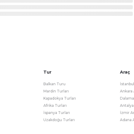
Tur
Araç
Balkan Turu
İstanbu
Mardin Turları
Ankara 
Kapadokya Turları
Dalaman
Afrika Turları
Antalya
İspanya Turları
İzmir A
Uzakdoğu Turları
Adana A