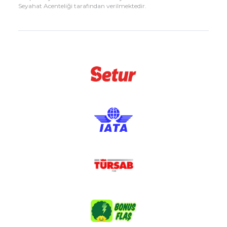
Seyahat Acenteliği tarafından verilmektedir.