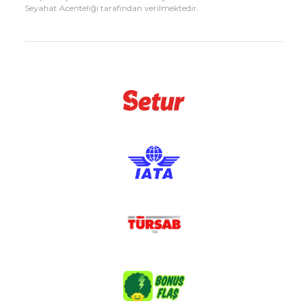
Seyahat Acenteliği tarafından verilmektedir.