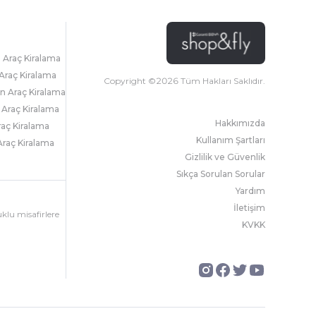
l Araç Kiralama
Araç Kiralama
Copyright ©
2026
Tüm Hakları Saklıdır.
 Araç Kiralama
 Araç Kiralama
Hakkımızda
raç Kiralama
Kullanım Şartları
raç Kiralama
Gizlilik ve Güvenlik
Sıkça Sorulan Sorular
Yardım
İletişim
uklu misafirlere
KVKK