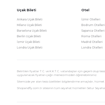
Uçak Bileti
Otel
Ankara Uçak Bileti
İzmir Otelleri
Milano Uçak Bileti
Bodrum Otelleri
Barselona Uçak Bileti
Sapanca Otelleri
Berlin Uçak Bileti
Roma Otelleri
İzmir Uçak Bileti
Madrid Otelleri
Londra Uçak Bileti
Londra Otelleri
Belirtilen fiyatlar T.C. ve K.K.T.C. vatandaşları için geçerli olup t
uygulanacak fiyatları çağrı merkezimizden öğrenebilirsiniz.
Sitemizde yer alan tesis özellikleri bilgilendirme amaçlıdır, hizmet 
Shopandfly.com.tr sitesinin tüm seyahat hizmetleri Setur Seyahat