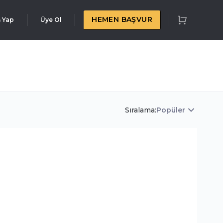
HEMEN BAŞVUR
ş Yap
Üye Ol
Sıralama:
Popüler