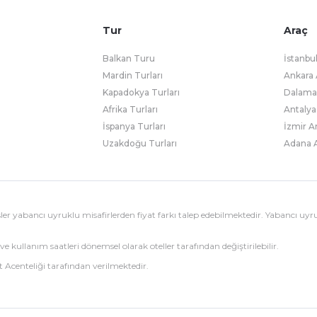
Tur
Araç
Balkan Turu
İstanbu
Mardin Turları
Ankara 
Kapadokya Turları
Dalaman
Afrika Turları
Antalya
İspanya Turları
İzmir A
Uzakdoğu Turları
Adana A
esisler yabancı uyruklu misafirlerden fiyat farkı talep edebilmektedir. Yabancı uyr
ve kullanım saatleri dönemsel olarak oteller tarafından değiştirilebilir.
 Acenteliği tarafından verilmektedir.