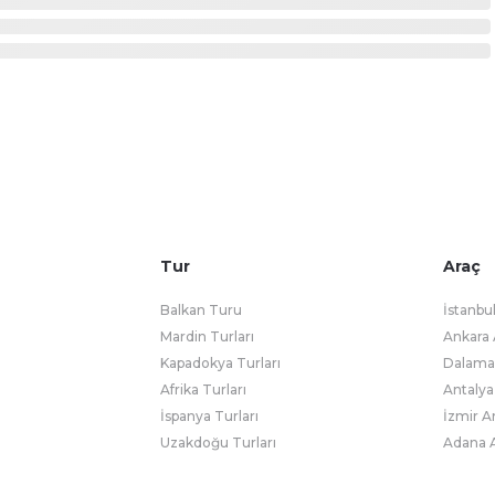
Tur
Araç
Balkan Turu
İstanbu
Mardin Turları
Ankara 
Kapadokya Turları
Dalaman
Afrika Turları
Antalya
İspanya Turları
İzmir A
Uzakdoğu Turları
Adana A