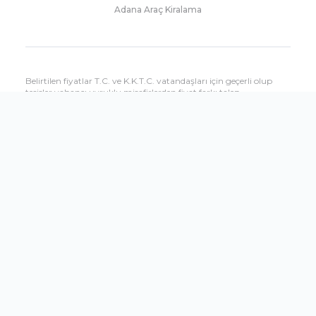
Adana Araç Kiralama
Belirtilen fiyatlar T.C. ve K.K.T.C. vatandaşları için geçerli olup
tesisler yabancı uyruklu misafirlerden fiyat farkı talep
edebilmektedir. Yabancı uyruklu misafirlere uygulanacak fiyatları
çağrı merkezimizden öğrenebilirsiniz.
Sitemizde yer alan tesis özellikleri bilgilendirme amaçlıdır, hizmet
ve kullanım saatleri dönemsel olarak oteller tarafından
değiştirilebilir.
Shopandfly.com.tr sitesinin tüm seyahat hizmetleri Setur
Seyahat Acenteliği tarafından verilmektedir.