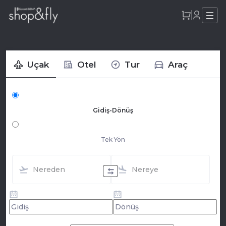
Uçak
Otel
Tur
Araç
Gidiş-Dönüş
Tek Yön
Nereden
Nereye