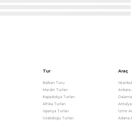
Tur
Araç
Balkan Turu
İstanbu
Mardin Turları
Ankara 
Kapadokya Turları
Dalaman
Afrika Turları
Antalya
İspanya Turları
İzmir A
Uzakdoğu Turları
Adana A