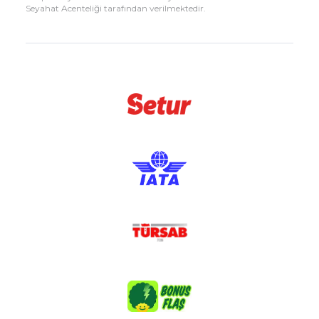
Seyahat Acenteliği tarafından verilmektedir.