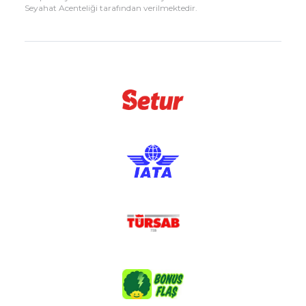
Seyahat Acenteliği tarafından verilmektedir.