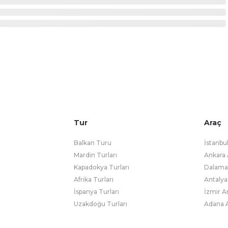
Tur
Araç
Balkan Turu
İstanbu
Mardin Turları
Ankara 
Kapadokya Turları
Dalaman
Afrika Turları
Antalya
İspanya Turları
İzmir A
Uzakdoğu Turları
Adana A