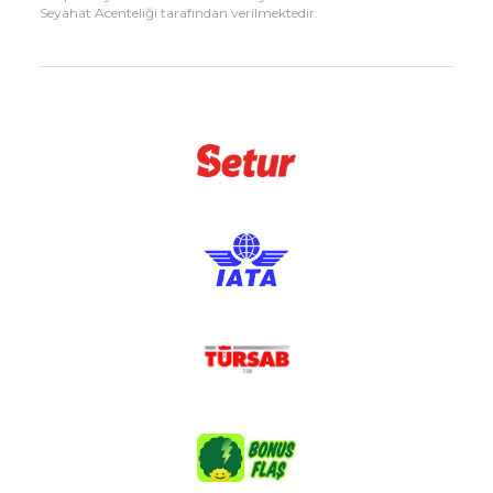
Seyahat Acenteliği tarafından verilmektedir.