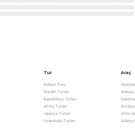
Tur
Araç
Balkan Turu
İstanbu
Mardin Turları
Ankara 
Kapadokya Turları
Dalaman
Afrika Turları
Antalya
İspanya Turları
İzmir A
Uzakdoğu Turları
Adana A