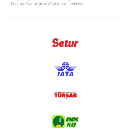
Seyahat Acenteliği tarafından verilmektedir.