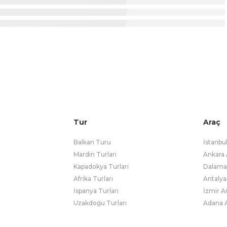
Tur
Araç
Balkan Turu
İstanbu
Mardin Turları
Ankara 
Kapadokya Turları
Dalaman
Afrika Turları
Antalya
İspanya Turları
İzmir A
Uzakdoğu Turları
Adana A