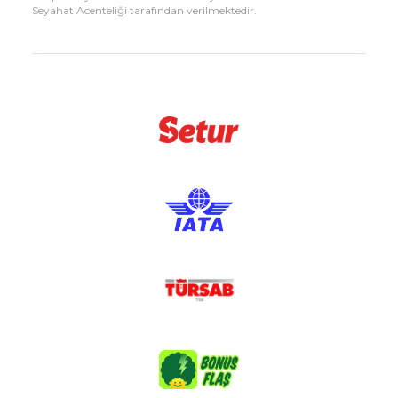
Seyahat Acenteliği tarafından verilmektedir.