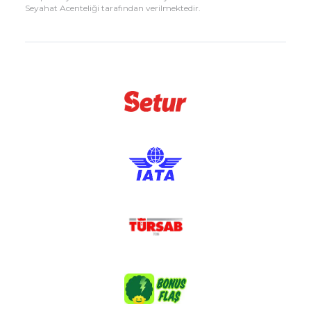
Seyahat Acenteliği tarafından verilmektedir.