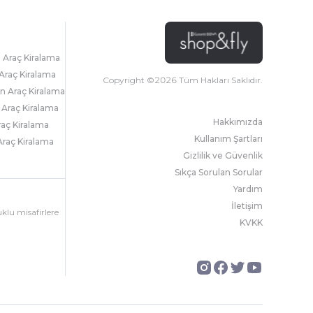
l Araç Kiralama
Araç Kiralama
Copyright ©
2026
Tüm Hakları Saklıdır.
 Araç Kiralama
 Araç Kiralama
Hakkımızda
raç Kiralama
Kullanım Şartları
raç Kiralama
Gizlilik ve Güvenlik
Sıkça Sorulan Sorular
Yardım
İletişim
uklu misafirlere
KVKK