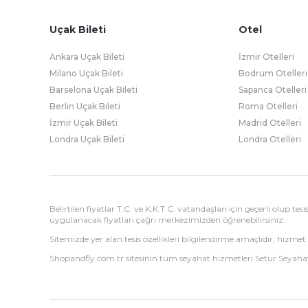
Uçak Bileti
Otel
Ankara Uçak Bileti
İzmir Otelleri
Milano Uçak Bileti
Bodrum Otelleri
Barselona Uçak Bileti
Sapanca Otelleri
Berlin Uçak Bileti
Roma Otelleri
İzmir Uçak Bileti
Madrid Otelleri
Londra Uçak Bileti
Londra Otelleri
Belirtilen fiyatlar T.C. ve K.K.T.C. vatandaşları için geçerli olup t
uygulanacak fiyatları çağrı merkezimizden öğrenebilirsiniz.
Sitemizde yer alan tesis özellikleri bilgilendirme amaçlıdır, hizmet 
Shopandfly.com.tr sitesinin tüm seyahat hizmetleri Setur Seyahat