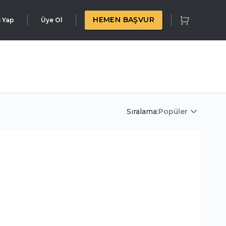
HEMEN BAŞVUR
ş Yap
Üye Ol
Sıralama:
Popüler