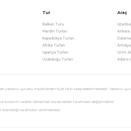
Tur
Araç
Balkan Turu
İstanbu
Mardin Turları
Ankara 
Kapadokya Turları
Dalaman
Afrika Turları
Antalya
İspanya Turları
İzmir A
Uzakdoğu Turları
Adana A
esisler yabancı uyruklu misafirlerden fiyat farkı talep edebilmektedir. Yabancı uyr
ve kullanım saatleri dönemsel olarak oteller tarafından değiştirilebilir.
 Acenteliği tarafından verilmektedir.